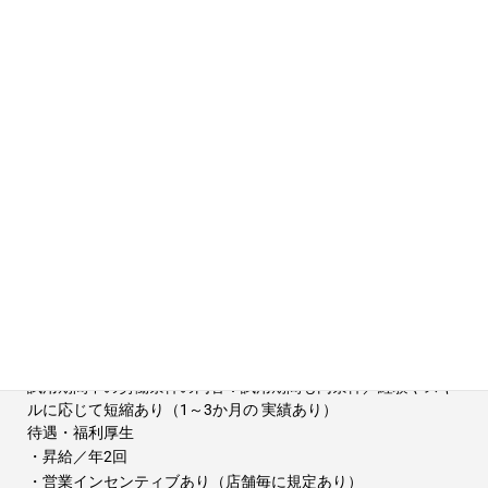
シフトの調整ができれば”5連休を取って海外旅行へ！”なんて方
も♪
ー
勤務地所在地
神奈川県 横浜市 西区 南幸 1丁目10－16 2F
勤務地備考
＜ AKATSUKI NO KURA ＞
神奈川県横浜市西区南幸1丁目10－16 2F
アクセス
各線「横浜駅」から徒歩1分！
試用期間
試用期間：3か月
試用期間中の労働条件：異なる
試用期間中の労働条件の内容：試用期間も同条件／経験やスキ
ルに応じて短縮あり（1～3か月の 実績あり）
待遇・福利厚生
・昇給／年2回
・営業インセンティブあり（店舗毎に規定あり）